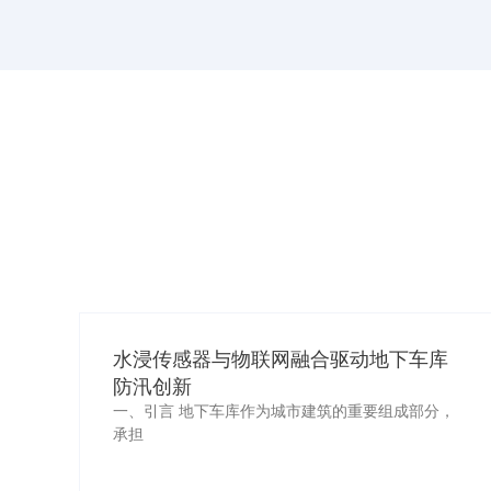
水浸传感器与物联网融合驱动地下车库
防汛创新
一、引言 地下车库作为城市建筑的重要组成部分，
承担