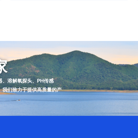
家
器、溶解氧探头、PH传感
。我们致力于提供高质量的产