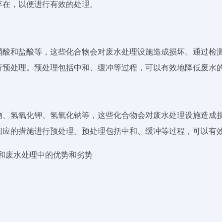
存在，以便进行有效的处理。
硝酸和盐酸等，这些化合物会对废水处理设施造成损坏。通过检测
行预处理。预处理包括中和、缓冲等过程，可以有效地降低废水
物、氢氧化钾、氢氧化钠等，这些化合物会对废水处理设施造成损
相应的措施进行预处理。预处理包括中和、缓冲等过程，可以有
和废水处理中的优势和劣势