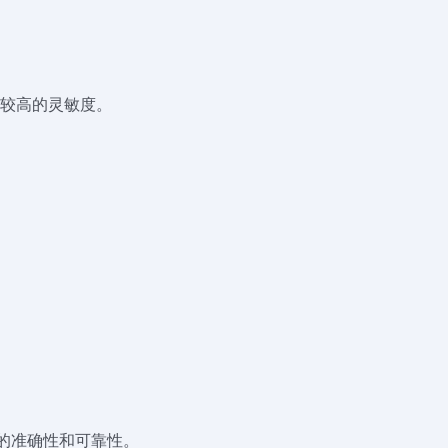
有较高的灵敏度。
的准确性和可靠性。