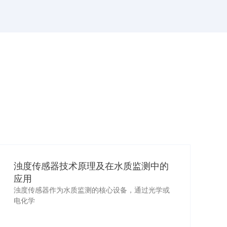
浊度传感器技术原理及在水质监测中的
应用
浊度传感器作为水质监测的核心设备，通过光学或
电化学