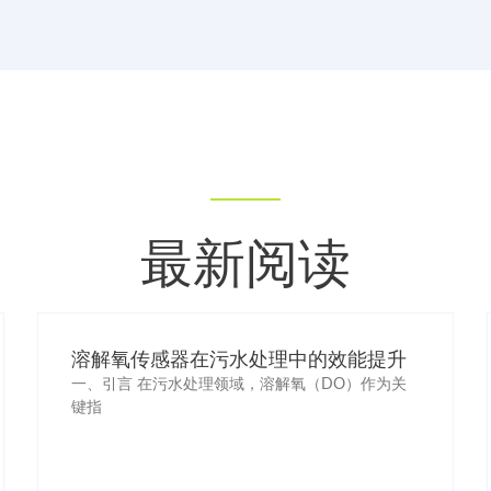
最新阅读
溶解氧传感器在污水处理中的效能提升
一、引言 在污水处理领域，溶解氧（DO）作为关
键指