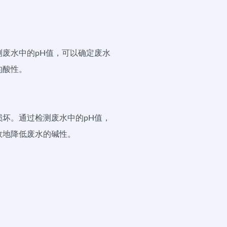
废水中的pH值，可以确定废水
的酸性。
坏。通过检测废水中的pH值，
效地降低废水的碱性。