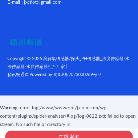
E-mail : jxctiot@gmail.com
Copyright © 2026 溶解氧传感器/探头_PH传感器_浊度传感器-水
浸传感器-水质传感器生产厂家 |
精讯畅通© Powered by
蜀ICP备2023000269号-7
Warning
: error_log(/www/wwwroot/jxiotx.com/wp-
content/plugins/spider-analyser/#log/log-0822.txt): failed to open
stream: No such file or directory in
/www/wwwroot/jxiotx.com/wp-content/plugins/spider-
在线咨询