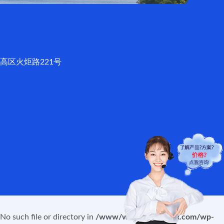
高区火炬路221号
o such file or directory in
/www/wwwroot/jxiotx.com/wp-