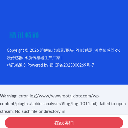
Copyright © 2026 溶解氧传感器/探头_PH传感器_浊度传感器-水
浸传感器-水质传感器生产厂家 |
精讯畅通© Powered by
蜀ICP备2023000269号-7
Warning
: error_log(/www/wwwroot/jxiotx.com/wp-
content/plugins/spider-analyser/#log/log-1011.txt): failed to open
stream: No such file or directory in
/www/wwwroot/jxiotx.com/wp-content/plugins/spider-
在线咨询
analyser/spider.class.php
on line
2900