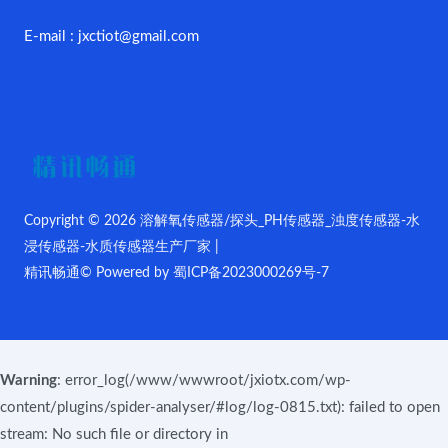
E-mail : jxctiot@gmail.com
Copyright © 2026 溶解氧传感器/探头_PH传感器_浊度传感器-水
浸传感器-水质传感器生产厂家 |
精讯畅通© Powered by
蜀ICP备2023000269号-7
Warning
: error_log(/www/wwwroot/jxiotx.com/wp-
content/plugins/spider-analyser/#log/log-0815.txt): failed to open
stream: No such file or directory in