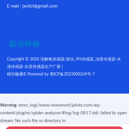
E-mail : jxctiot@gmail.com
Copyright © 2026 溶解氧传感器/探头_PH传感器_浊度传感器-水
浸传感器-水质传感器生产厂家 |
精讯畅通© Powered by
蜀ICP备2023000269号-7
Warning
: error_log(/www/wwwroot/jxiotx.com/wp-
content/plugins/spider-analyser/#log/log-0817.txt): failed to open
stream: No such file or directory in
/www/wwwroot/jxiotx.com/wp-content/plugins/spider-